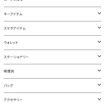
名刺入れ
キーアイテム
キーケース
スマホアイテム
キーリング
スマホポーチ
ウォレット
キーカバー
ロングウォレット
ステーショナリー
ミドルウォレット
システム手帳
喫煙具
ハーフウォレット
ペンケース
シャグポーチ
バッグ
コインケース
携帯灰皿
ウエストバッグ
アクセサリー