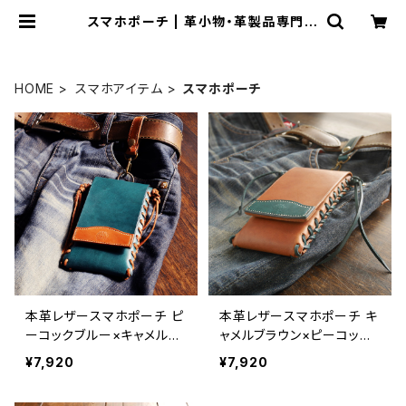
スマホポーチ | 革小物・革製品専門店
～CRESCUNT(クレスクント)～
HOME
スマホアイテム
スマホポーチ
本革レザースマホポーチ ピ
本革レザースマホポーチ キ
ーコックブルー×キャメルブ
ャメルブラウン×ピーコック
ラウン 名入れ刻印対応 [受
ブルー 名入れ刻印対応 [受
¥7,920
¥7,920
注生産]
注生産]