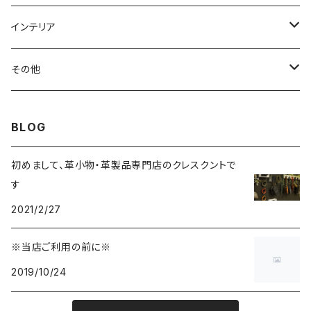
ヘアアクセサリー
インテリア
ブレスレット
リース
その他
ベルト
ティッシュケース
小物入れ
BLOG
チャーム
初めまして、革小物・革製品専門店のクレスクントで
す
2021/2/27
※当店ご利用の前に※
2019/10/24