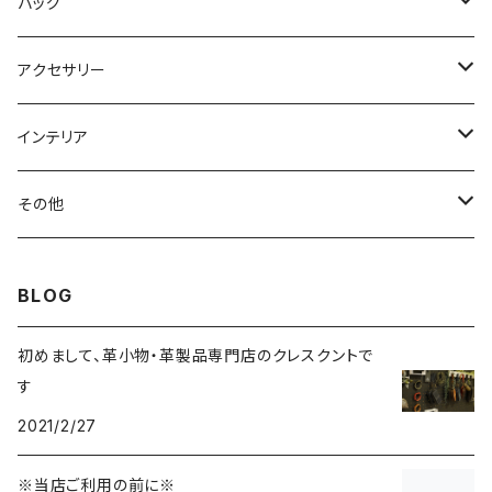
ハーフウォレット
ペンケース
シャグポーチ
バッグ
コインケース
携帯灰皿
ウエストバッグ
アクセサリー
ヘアアクセサリー
インテリア
ブレスレット
リース
その他
ベルト
ティッシュケース
小物入れ
BLOG
チャーム
初めまして、革小物・革製品専門店のクレスクントで
す
2021/2/27
※当店ご利用の前に※