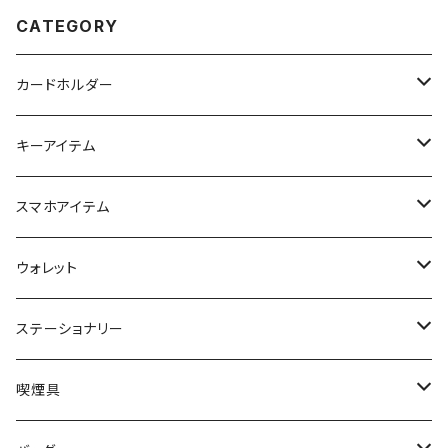
CATEGORY
カードホルダー
名刺入れ
キーアイテム
キーケース
スマホアイテム
キーリング
スマホポーチ
ウォレット
キーカバー
ロングウォレット
ステーショナリー
ミドルウォレット
システム手帳
喫煙具