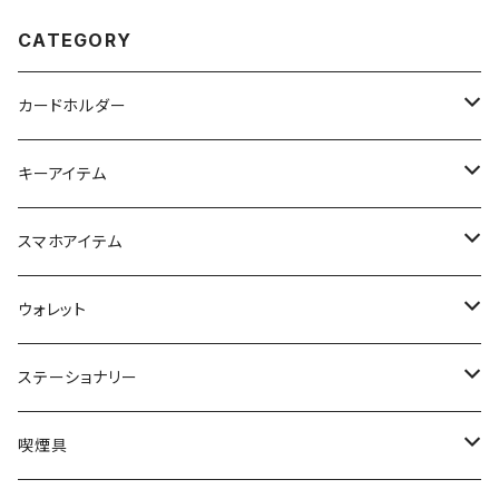
CATEGORY
カードホルダー
名刺入れ
キーアイテム
キーケース
スマホアイテム
キーリング
スマホポーチ
ウォレット
キーカバー
ロングウォレット
ステーショナリー
ミドルウォレット
システム手帳
喫煙具