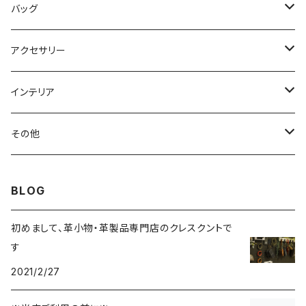
ハーフウォレット
ペンケース
シャグポーチ
バッグ
コインケース
携帯灰皿
ウエストバッグ
アクセサリー
ヘアアクセサリー
インテリア
ブレスレット
リース
その他
ベルト
ティッシュケース
小物入れ
BLOG
チャーム
初めまして、革小物・革製品専門店のクレスクントで
す
2021/2/27