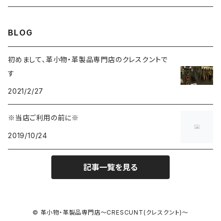
ベルト
ティッシュケース
小物入れ
BLOG
チャーム
初めまして、革小物・革製品専門店のクレスクントで
す
2021/2/27
※当店ご利用の前に※
2019/10/24
記事一覧を見る
© 革小物・革製品専門店～CRESCUNT(クレスクント)～