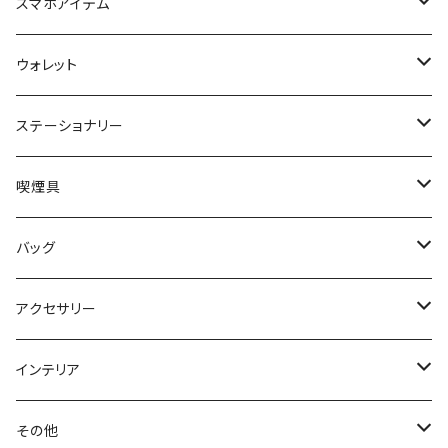
キーケース
スマホアイテム
キーリング
スマホポーチ
ウォレット
キーカバー
ロングウォレット
ステーショナリー
ミドルウォレット
システム手帳
喫煙具
ハーフウォレット
ペンケース
シャグポーチ
バッグ
コインケース
携帯灰皿
ウエストバッグ
アクセサリー
ヘアアクセサリー
インテリア
ブレスレット
リース
その他