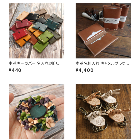
本革キーカバー 名入れ刻印対
本革名刺入れ キャメルブラウン
応 [カラー選択可]
名入れ刻印対応 [受注生産]
¥440
¥4,400