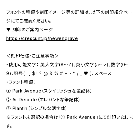
フォントの種類や刻印イメージ等の詳細は、以下の刻印紹介ペー
ジにてご確認ください。
▼ 刻印のご案内ページ
https://crescunt.jp/newengrave
＜刻印仕様・ご注意事項＞
・使用可能文字： 英大文字(A～Z)、英小文字(a～z)、数字(0～
9)、記号( . , $ ! ? @ & % # + - * / _ ♥ )、スペース
・フォント種類：
① Park Avenue（スタイリッシュな筆記体）
② Ar Decode（エレガントな筆記体）
③ Plantin（シンプルな活字体）
※フォント未選択の場合は「① Park Avenue」にて刻印いたしま
す。