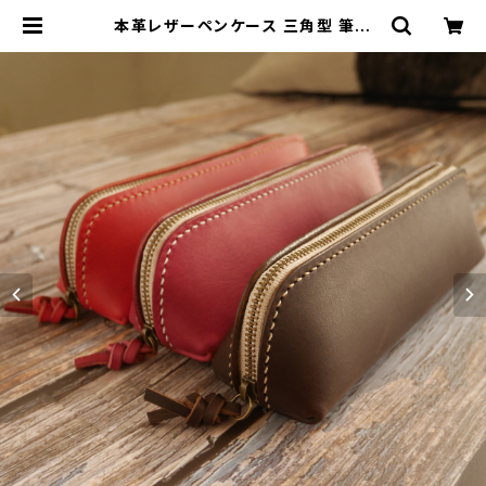
本革レザーペンケース 三角型 筆箱
名入れ刻印対応 [カラー選択可] [受
注生産] | 革小物・革製品専門店～C
RESCUNT(クレスクント)～