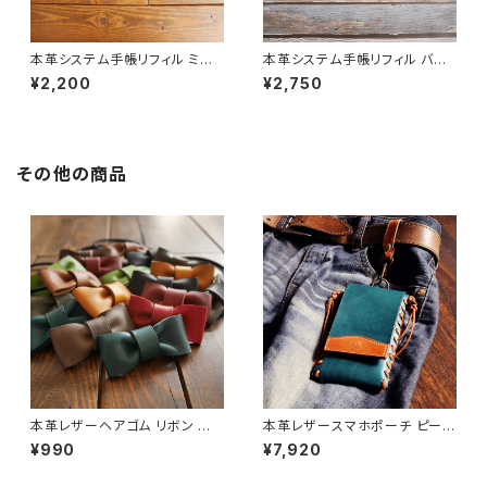
本革システム手帳リフィル ミニ6
本革システム手帳リフィル バイ
穴用 レザーカスタム [カラー選
ブル用 レザーカスタム [カラー
¥2,200
¥2,750
択可] [受注生産]
選択可・受注生産]
その他の商品
本革レザーヘアゴム リボン 髪
本革レザースマホポーチ ピーコ
留め [カラー選択可] [受注生産]
ックブルー×キャメルブラウン 名
¥990
¥7,920
入れ刻印対応 [受注生産]