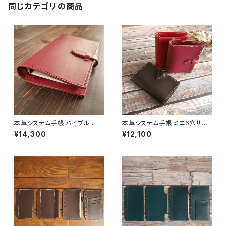
同じカテゴリの商品
本革システム手帳 バイブルサイ
本革システム手帳 ミニ6穴サイ
ズ [カラー選択可] [受注生産]
ズ 名入れ刻印対応 [カラー選択
¥14,300
¥12,100
可・受注生産]