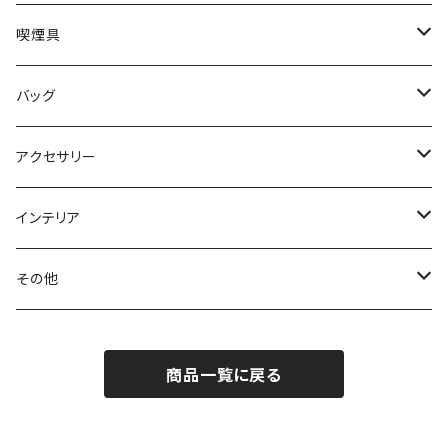
ミドルウォレット
システム手帳
喫煙具
ハーフウォレット
ペンケース
シャグポーチ
バッグ
コインケース
携帯灰皿
ウエストバッグ
アクセサリー
ヘアアクセサリー
インテリア
ブレスレット
リース
その他
ベルト
ティッシュケース
小物入れ
商品一覧に戻る
チャーム