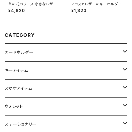
革の花のリース 小さなレザーリ
アラスカレザーのキーホルダー
ース インテリア雑貨
¥4,620
¥1,320
CATEGORY
カードホルダー
名刺入れ
キーアイテム
キーケース
スマホアイテム
キーリング
スマホポーチ
ウォレット
キーカバー
ロングウォレット
ステーショナリー