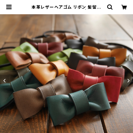
本革レザーヘアゴム リボン 髪留め
[カラー選択可] [受注生産] | 革小物・
革製品専門店～CRESCUNT(クレス
クント)～