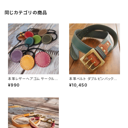
同じカテゴリの商品
本革レザーヘアゴム サークル
本革ベルト ダブルピンバックル
髪留め [カラー選択可] [受注生
ピーコックブルー×キャメルブラ
¥990
¥10,450
産]
ウン [受注生産]