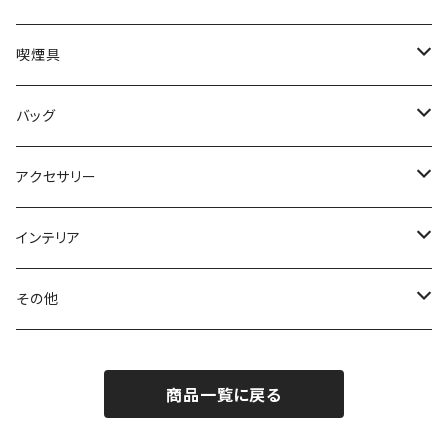
ミドルウォレット
システム手帳
喫煙具
ハーフウォレット
ペンケース
シャグポーチ
バッグ
コインケース
携帯灰皿
ウエストバッグ
アクセサリー
ヘアアクセサリー
インテリア
ブレスレット
リース
その他
ベルト
ティッシュケース
小物入れ
商品一覧に戻る
チャーム