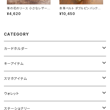
革の花のリース 小さなレザーリ
本革ベルト ダブルピンバックル
ース インテリア雑貨
ピーコックブルー×キャメルブラ
¥4,620
¥10,450
ウン [受注生産]
CATEGORY
カードホルダー
名刺入れ
キーアイテム
キーケース
スマホアイテム
キーリング
スマホポーチ
ウォレット
キーカバー
ロングウォレット
ステーショナリー