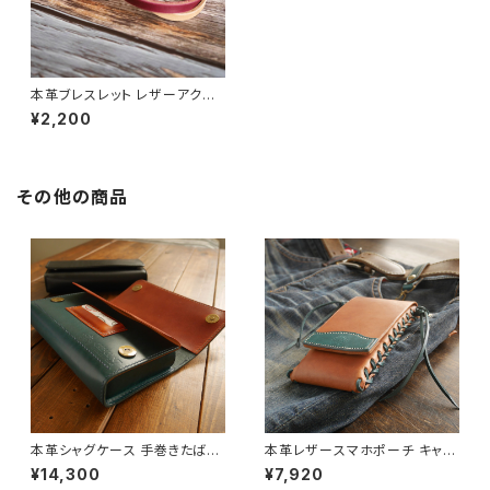
本革ブレスレット レザーアクセ
サリー [カラー選択可・受注生
¥2,200
産]
その他の商品
本革シャグケース 手巻きたばこ
本革レザースマホポーチ キャメ
ポーチ ピーコックブルー×キャメ
ルブラウン×ピーコックブルー 名
¥14,300
¥7,920
ルブラウン [受注生産]
入れ刻印対応 [受注生産]